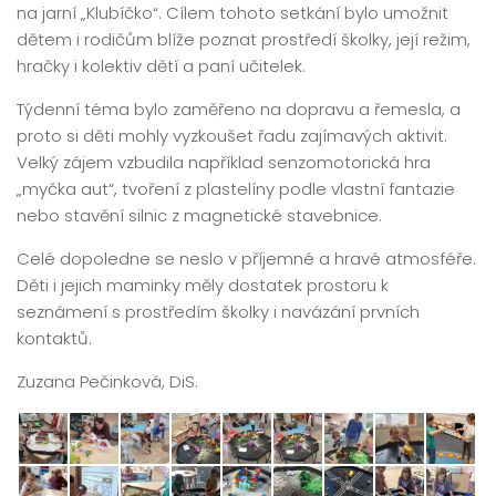
na jarní „Klubíčko“. Cílem tohoto setkání bylo umožnit
dětem i rodičům blíže poznat prostředí školky, její režim,
hračky i kolektiv dětí a paní učitelek.
Týdenní téma bylo zaměřeno na dopravu a řemesla, a
proto si děti mohly vyzkoušet řadu zajímavých aktivit.
Velký zájem vzbudila například senzomotorická hra
„myčka aut“, tvoření z plastelíny podle vlastní fantazie
nebo stavění silnic z magnetické stavebnice.
Celé dopoledne se neslo v příjemné a hravé atmosféře.
Děti i jejich maminky měly dostatek prostoru k
seznámení s prostředím školky i navázání prvních
kontaktů.
Zuzana Pečinková, DiS.