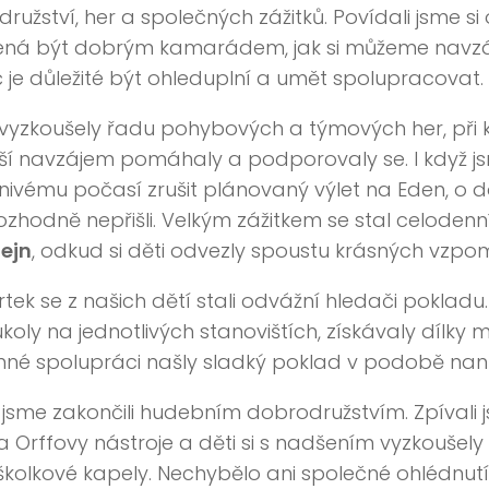
ružství, her a společných zážitků. Povídali jsme si
ná být dobrým kamarádem, jak si můžeme nav
 je důležité být ohleduplní a umět spolupracovat.
i vyzkoušely řadu pohybových a týmových her, při kt
ší navzájem pomáhaly a podporovaly se. I když js
nivému počasí zrušit plánovaný výlet na Eden, o 
ozhodně nepřišli. Velkým zážitkem se stal celodenn
ejn
, odkud si děti odvezly spoustu krásných vzpo
rtek se z našich dětí stali odvážní hledači pokladu
 úkoly na jednotlivých stanovištích, získávaly dílky
né spolupráci našly sladký poklad v podobě nan
jsme zakončili hudebním dobrodružstvím. Zpívali js
na Orffovy nástroje a děti si s nadšením vyzkoušely r
školkové kapely. Nechybělo ani společné ohlédnut