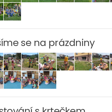
šíme se na prázdniny
stování s krtečkem