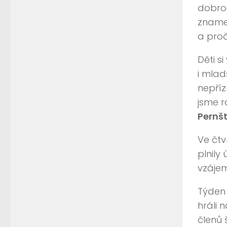
dobrod
zname
a proč
Děti s
i mlad
nepříz
jsme r
Pernšt
Ve čtv
plnily
vzájem
Týden 
hráli 
členů 