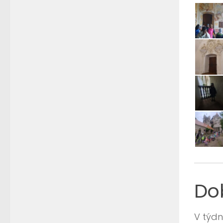
Do
V týd