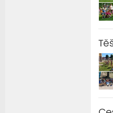
Tě
Ce