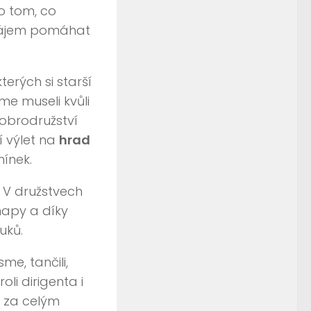
 o tom, co
zájem pomáhat
erých si starší
me museli kvůli
dobrodružství
í výlet na
hrad
mínek.
. V družstvech
 mapy a díky
uků.
me, tančili,
oli dirigenta i
í za celým